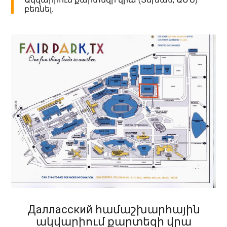
բեռնել.
Далласский համաշխարհային
ակվարիում քարտեզի վրա